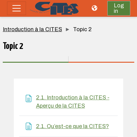
Skip to main content
Log
in
Side panel
Introduction à la CITES
Topic 2
Topic 2
Section outline
2.1. Introduction à la CITES -
Page
Aperçu de la CITES
Page
2.1. Qu’est-ce que la CITES?