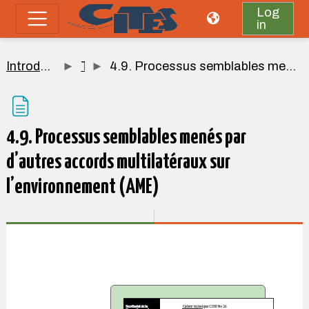
Skip to main content
Log
in
Side panel
Introduction à la CITES
Topic 4
4.9. Processus semblables menés par d’autres accords multilatéraux sur l’environnement (AME)
4.9. Processus semblables menés par
d’autres accords multilatéraux sur
l’environnement (AME)
Completion requirements