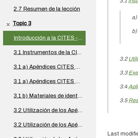
3.1
Ins
2.7 Resumen de la lección
a)
Topic 3
Collapse
b)
Introducción a la CITES - Especies protegidas CITES
3.1 Instrumentos de la CITES
3.2
Uti
3.1 a) Apéndices CITES y Lista de las especies de la CITES
3.3
Exe
3.1 a) Apéndices CITES y Lista de las especies de la CITES
3.4
Apli
3.1 b) Materiales de identificación
3.5
Res
3.2 Utilización de los Apéndices de la CITES
3.2 Utilización de los Apéndices de la CITES
Last modifi