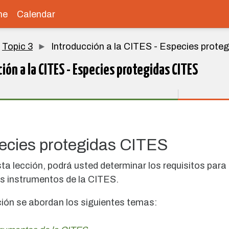
me
Calendar
Topic 3
Introducción a la CITES - Especies prote
ión a la CITES - Especies protegidas CITES
ion requirements
species protegidas CITES
esta lección, podrá usted determinar los requisitos pa
os instrumentos de la CITES.
ción se abordan los siguientes temas: