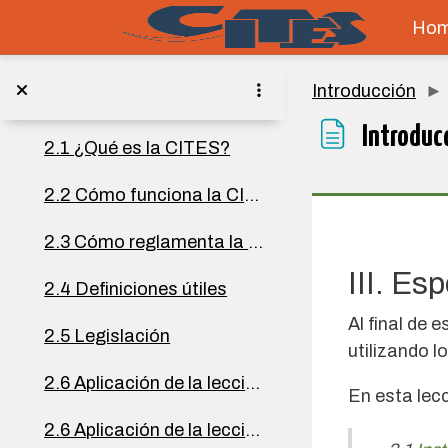
Topic 2
Skip to main content
Collapse
Ho
Introducción a la CITES - Sinopsis de la CITES
Introducción
2.1 ¿Qué es la CITES?
Introducc
2.1 ¿Qué es la CITES?
2.2 Cómo funciona la CITES
Complet
2.3 Cómo reglamenta la CITES el comercio
III. E
2.4 Definiciones útiles
Al final de 
2.5 Legislación
utilizando l
2.6 Aplicación de la lección - Parte A
En esta lec
2.6 Aplicación de la lección - Parte B