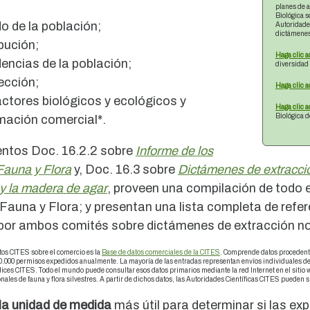
planes de a
Biológica s
do de la población;
Autoridades
dictámenes
ibución;
Haga clic a
dencias de la población;
diversidad 
ección;
Haga clic a
actores biológicos y ecológicos y
Haga clic a
Biológica 
rmación comercial*.
ntos Doc. 16.2.2 sobre
Informe de los
Fauna y Flora
y, Doc. 16.3 sobre
Dictámenes de extracción
y la madera de agar
, proveen una compilación de todo e
Fauna y Flora; y presentan una lista completa de ref
por ambos comités sobre dictámenes de extracción no 
tos CITES sobre el comercio es la
Base de datos comerciales de la CITES
. Comprende datos procedente
.000 permisos expedidos anualmente. La mayoría de las entradas representan envíos individuales de 
ices CITES. Todo el mundo puede consultar esos datos primarios mediante la red Internet en el sitio 
nales de fauna y flora silvestres. A partir de dichos datos, las Autoridades Científicas CITES pueden 
la unidad de medida
más útil para determinar si las exp