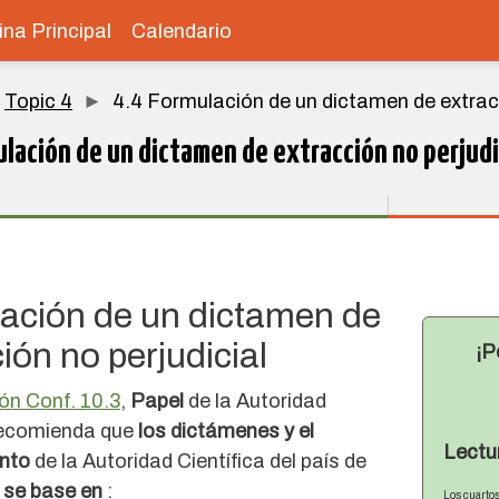
na Principal
Calendario
Topic 4
4.4 Formulación de un dictamen de extracc
ulación de un dictamen de extracción no perjudi
os de finalización
ación de un dictamen de
ión no perjudicial
¡P
ón Conf. 10.3
,
Papel
de la Autoridad
 recomienda que
los dictámenes y el
Lectu
nto
de la Autoridad Científica del país de
n
se base en
:
Los cuartos