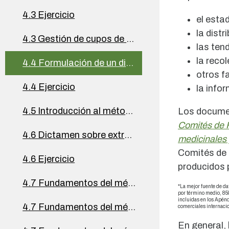
4.3 Ejercicio
el esta
la distr
4.3 Gestión de cupos de exportación establecidos nacionalmente
las ten
la recol
4.4 Formulación de un dictamen de extracción no perjudicial
otros f
4.4 Ejercicio
la info
4.5 Introducción al método de evaluación del riesgo
Los docume
Comités de 
4.6 Dictamen sobre extracciones no perjudiciales = método de evaluación del riesgo
medicinales 
Comités de 
4.6 Ejercicio
producidos 
4.7 Fundamentos del método de evaluación del riesgo
*La mejor fuente de da
por término medio, 850
incluidas en los Apénd
4.7 Fundamentos del método de evaluación del riesgo
comerciales internacio
En general,