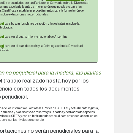
cción presentados por las Partes en el Convenio sobre la Diversidad
on una excelente fuente de información que puede ayudar a las
 Científicas a establecer procedimientos para la formulación de
 sobre extracciones no perjudiciales.
quí
para buscar los planes de acción y las estrategias sobre la
biológica.
quí
para ver el cuarto informe nacional de Argentina.
quí
para ver el plan de acción y la Estrategia sobre la Diversidad
de Cuba.
 no perjudicial para la madera, las plantas
l trabajo realizado hasta hoy por los
erencia con todos los documentos
perjudicial.
s de los informes anuales de las Partes en la CITES y actualmente registra,
animales y plantas vivos o muertos y sus partes y derivados de especies
web de la CITES y son un instrumento esencial para entender las corrientes
supervisar los niveles de comercio.
ortaciones no serán perjudiciales para la