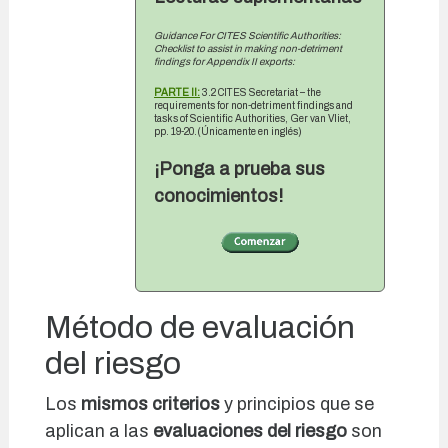
Guidance For CITES Scientific Authorities:
Checklist to assist in making non-detriment
findings for Appendix II exports:
PARTE II:
3.2 CITES Secretariat – the
requirements for non-detriment findings and
tasks of Scientific Authorities, Ger van Vliet,
pp. 19-20.(Únicamente en inglés)
¡Ponga a prueba sus
conocimientos!
Método de evaluación
del riesgo
Los
mismos criterios
y principios que se
aplican a las
evaluaciones del riesgo
son