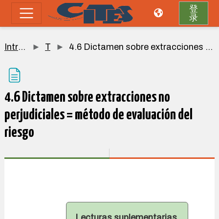
跳到主要内容
登
录
停靠面板
Introducción
Topic 4
4.6 Dictamen sobre extracciones no perjudiciales = método de evaluación del riesgo
4.6 Dictamen sobre extracciones no
perjudiciales = método de evaluación del
riesgo
完成条件
Lecturas suplementarias