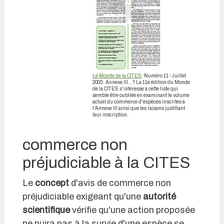
Le Monde de la CITES
: Numéro 11 - Juillet
2003: Annexe III...? La 11e édition du Monde
de la CITES s'intéresse à cette liste qui
semble être oubliée en examinant le volume
actuel du commerce d'espèces inscrites à
l'Annexe III ainsi que les raisons justifiant
leur inscription.
commerce non
préjudiciable à la CITES
Le
concept
d'avis de commerce non
préjudiciable exigeant qu'une
autorité
scientifique
vérifie qu'une action proposée
ne nuira pas à la survie d'une espèce se